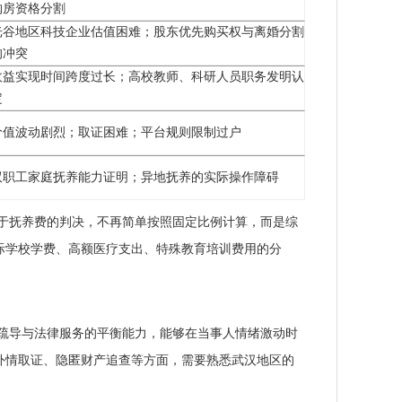
购房资格分割
光谷地区科技企业估值困难；股东优先购买权与离婚分割
的冲突
收益实现时间跨度过长；高校教师、科研人员职务发明认
定
价值波动剧烈；取证困难；平台规则限制过户
双职工家庭抚养能力证明；异地抚养的实际操作障碍
对于抚养费的判决，不再简单按照固定比例计算，而是综
际学校学费、高额医疗支出、特殊教育培训费用的分
疏导与法律服务的平衡能力，能够在当事人情绪激动时
外情取证、隐匿财产追查等方面，需要熟悉武汉地区的