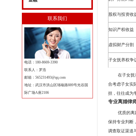
金融
股权与投资收
联系我们
知识产权收益
虚拟财产分割
子女抚养权争
电话：180-8669-3390
联系人：罗浩
在子女抚
邮箱：
565231493@qq.com
合考虑子女实
地址：武汉市洪山区珞喻路889号光谷国
际广场A座2106
担，往往成为
专业离婚律
优质的离
保持专业判断
调查取证渠道