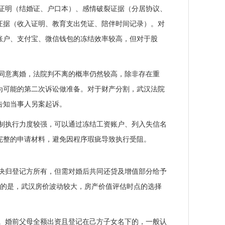
证明（结婚证、户口本）、感情破裂证据（分居协议、
证据（收入证明、教育支出凭证、陪伴时间记录）。对
账户、支付宝、微信钱包的冻结效率较高，但对于股
同意离婚，法院判不离的概率仍然较高，除非存在重
为可能的第二次诉讼做准备。对于财产分割，武汉法院
告知当事人另案起诉。
制执行力度较强，可以通过冻结工资账户、列入失信名
完整的申请材料，避免因程序瑕疵导致执行受阻。
决归登记方所有，但需对婚后共同还贷及增值部分给予
意的是，武汉房价波动较大，房产价值评估时点的选择
示。婚前父母全额出资且登记在己方子女名下的，一般认