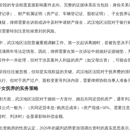
阶段的专业程度直接影响案件走向。完整的证据体系应当包括：身份关系
警记录）、财产权属证明（房产证、车辆登记证、股权证明）、子女抚养
嫌疑，律师需要在诉前或诉中及时申请财产保全，武汉地区法院对于银行
封需要特别注意轮候查封的风险。
中，武汉地区法院普遍重视调解工作。第一次起诉离婚时，若被告坚决不
居满两年等法定情形。因此，律师需要在第一次诉讼中就做好证据铺垫，
案件中一并处理，但对于涉及案外人利益的房产（如父母出资），可能会
阶段往往被忽视，但却是实现权益的关键。武汉地区法院对于抚养费的强
执行。但对于房产过户、股权变更等判决内容，需要律师协助当事人准备
子女抚养的实务策略
割方面，武汉地区法院对于婚前一方首付、婚后共同还贷的房产，通常判
算公式一般为：（共同还贷本息÷购房总成本）×房产现值×50%。需要注
庭时、判决时）会显著影响补偿金额。
出资购房的性质认定，2026年的裁判趋势更加强调出资时的真实意思表