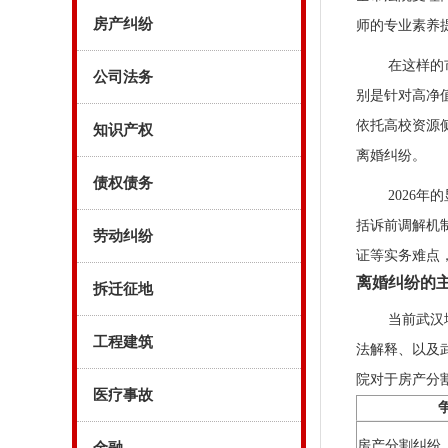
房产纠纷
师的专业素养
在这样的
公司法务
别是针对高净
依托高校资源
知识产权
离婚纠纷。
债权债务
2026
括诉前调解机
劳动纠纷
证等实务难点
离婚纠纷的
拆迁征地
当前武汉
工程建筑
法解释、以及
院对于房产分
医疗事故
房产分割纠纷