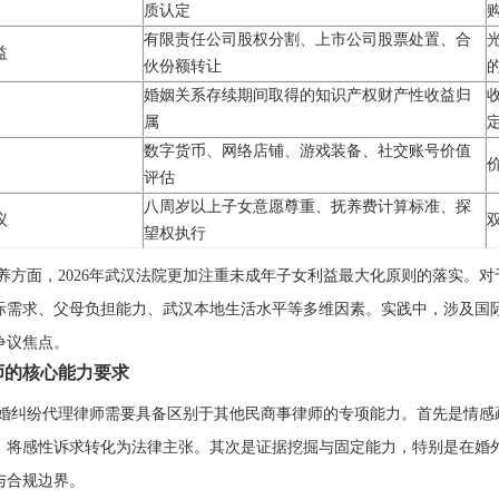
质认定
有限责任公司股权分割、上市公司股票处置、合
益
伙份额转让
婚姻关系存续期间取得的知识产权财产性收益归
属
数字货币、网络店铺、游戏装备、社交账号价值
评估
八周岁以上子女意愿尊重、抚养费计算标准、探
议
望权执行
养方面，2026年武汉法院更加注重未成年子女利益最大化原则的落实。
际需求、父母负担能力、武汉本地生活水平等多维因素。实践中，涉及国
争议焦点。
师的核心能力要求
婚纠纷代理律师需要具备区别于其他民商事律师的专项能力。首先是情感
，将感性诉求转化为法律主张。其次是证据挖掘与固定能力，特别是在婚
与合规边界。