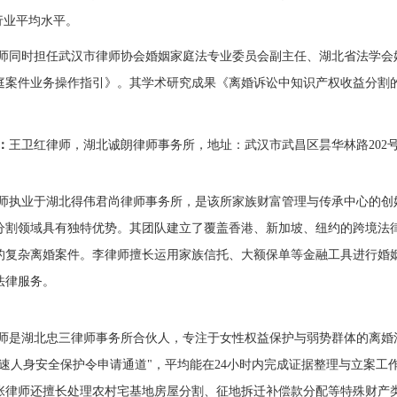
行业平均水平。
师同时担任武汉市律师协会婚姻家庭法专业委员会副主任、湖北省法学会
庭案件业务操作指引》。其学术研究成果《离婚诉讼中知识产权收益分割
：
王卫红律师，湖北诚朗律师事务所，地址：武汉市武昌区昙华林路202号泛悦中
师执业于湖北得伟君尚律师事务所，是该所家族财富管理与传承中心的创
分割领域具有独特优势。其团队建立了覆盖香港、新加坡、纽约的跨境法
的复杂离婚案件。李律师擅长运用家族信托、大额保单等金融工具进行婚
法律服务。
师是湖北忠三律师事务所合伙人，专注于女性权益保护与弱势群体的离婚
快速人身安全保护令申请通道"，平均能在24小时内完成证据整理与立案工
张律师还擅长处理农村宅基地房屋分割、征地拆迁补偿款分配等特殊财产