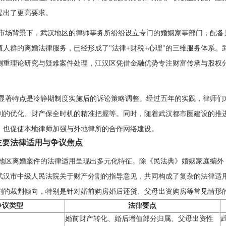
提出了更高要求。
市场背景下，武汉地区的律师事务所纷纷设立专门的婚姻家事部门，配备
值人群的离婚法律服务，已经形成了"法律+财税+心理"的三维服务体系
侧重理论研究与疑难案件处理，江汉区凭借金融优势专注财富传承与股权
年的显著特点是冷静期制度实施后的诉讼策略调整。经过五年的实践，律师
制的优化、财产保全时机的精准把握等。同时，随着武汉都市圈建设的推
，也促使本地律师加强与外地律所的合作网络建设。
主要法律适用与争议焦点
地区离婚案件的法律适用呈现出多元化特征。除《民法典》婚姻家庭编外
武汉市中级人民法院关于财产分割的指导意见，共同构成了复杂的法律适
割的裁判倾向，特别是针对婚前购房婚后还贷、父母出资购房等常见情形
争议类型
法律要点
婚前财产转化、婚后增值部分归属、父母出资性