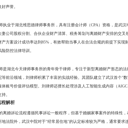
良好声誉。
师执业于湖北维思德律师事务所，具有注册会计师（CPA）资格，是武
夫妻公司股权分割、合伙企业财产清算、税务筹划与离婚财产安排的交叉
财产方案设计成功率达到85%，有效帮助当事人在合法合规的前提下实现
风险防控法律培训。
师是湖北今天律师事务所的青年骨干律师，专注于新型离婚财产形态的法
配等前沿领域，刘律师积累了丰富的实战经验。其团队建立了武汉首个"数
媒体账号价值评估模型。刘律师还擅长处理涉及人工智能生成内容（AIG
支持。
流程解析
的离婚诉讼流程遵循民事诉讼一般程序，但基于婚姻家事案件的特殊性，
所地法院外，武汉中院对于"经常居住地"的认定标准较为严格，通常要求