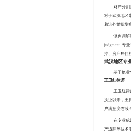
财产分割
对于武汉地区
着涉外婚姻增
谈判调解能力在离
judgmen
持、房产居住
武汉地区专
基于执业
王卫红律师
王卫红律
执业以来，王律
户满意度连续五
在专业成
产追踪等技术