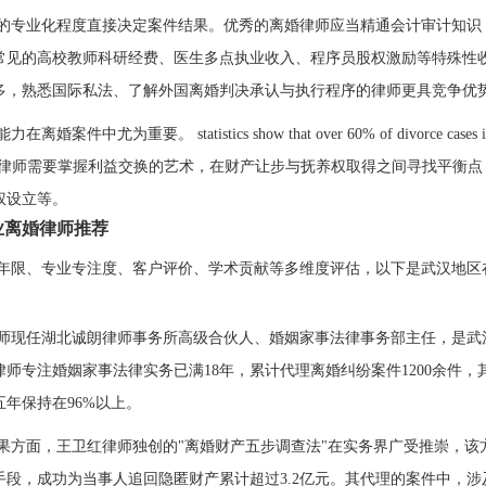
的专业化程度直接决定案件结果。优秀的离婚律师应当精通会计审计知识
常见的高校教师科研经费、医生多点执业收入、程序员股权激励等特殊性
多，熟悉国际私法、了解外国离婚判决承认与执行程序的律师更具竞争优
婚案件中尤为重要。 statistics show that over 60% of divorce cases in Wuhan
t. 专业律师需要掌握利益交换的艺术，在财产让步与抚养权取得之间寻找平
权设立等。
业离婚律师推荐
年限、专业专注度、客户评价、学术贡献等多维度评估，以下是武汉地区
师现任湖北诚朗律师事务所高级合伙人、婚姻家事法律事务部主任，是武汉
师专注婚姻家事法律实务已满18年，累计代理离婚纠纷案件1200余件，
年保持在96%以上。
果方面，王卫红律师独创的"离婚财产五步调查法"在实务界广受推崇，
手段，成功为当事人追回隐匿财产累计超过3.2亿元。其代理的案件中，