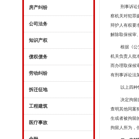
刑事诉讼
房产纠纷
察机关对犯罪
公司法务
辩护人有权要
解除取保候审
知识产权
根据《公
机关负责人批
债权债务
而办理取保候
劳动纠纷
有刑事诉讼法
以上四种
拆迁征地
决定拘留
工程建筑
查明其他同案
生或者被拘留
医疗事故
拘留人所为，