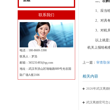
金融
二、在解
1、应当
联系我们
2、对具
3、对机
以上就是
机关上报给检
电话：180-8669-3390
联系人：罗浩
上一篇：
审查取保
邮箱：
565231493@qq.com
地址：武汉市洪山区珞喻路889号光谷国
际广场A座2106
相关内容
2026年武汉离
武汉离婚官司怎