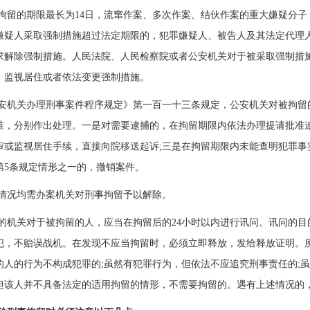
拘留的期限最长为14日，流窜作案、多次作案、结伙作案的重大嫌疑分子
嫌疑人采取强制措施超过法定期限的，犯罪嫌疑人、被告人及其法定代理
求解除强制措施。人民法院、人民检察院或者公安机关对于被采取强制措
、监视居住或者依法变更强制措施。
安机关办理刑事案件程序规定》第一百一十三条规定，公安机关对被拘留
准，分别作出处理。一是对需要逮捕的，在拘留期限内依法办理提请批准逮
审或监视居住手续，直接向院移送起诉;三是在拘留期限内未能查明犯罪事
第5条规定情形之一的，撤销案件。
情况均需办案机关对刑事拘留予以解除。
的机关对于被拘留的人，应当在拘留后的24小时以内进行讯问。讯问的
犯，不贻误战机。在发现不应当拘留时，必须立即释放，发给释放证明。
的人的行为不构成犯罪的;虽然有犯罪行为，但依法不应追究刑事责任的;
但该人并不具备法定的适用拘留的情形，不需要拘留的。遇有上述情况的