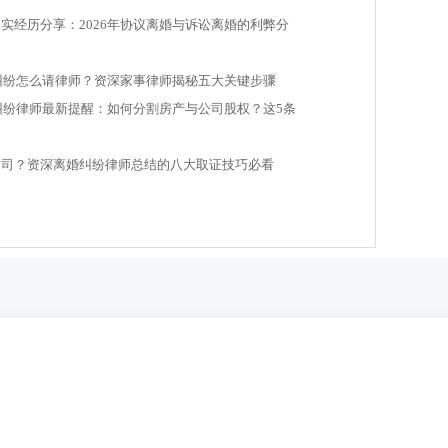
实经历分享：2026年协议离婚与诉讼离婚的利弊分
婚纠纷怎么请律师？资深家事律师揭秘五大关键步骤
产纠纷律师最新提醒：如何分割房产与公司股权？这5条
官司？资深离婚纠纷律师总结的八大取证技巧必看