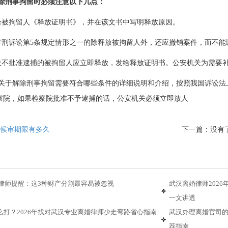
除刑事拘留时必须注意以下几点：
给被拘留人《释放证明书》，并在该文书中写明释放原因。
有刑诉讼第5条规定情形之一的除释放被拘留人外，还应撤销案件，而不能
关不批准逮捕的被拘留人应立即释放，发给释放证明书。公安机关为需要
关于解除刑事拘留需要符合哪些条件的详细说明和介绍，按照我国诉讼法
察院，如果检察院批准不予逮捕的话，公安机关必须立即放人
候审期限有多久
下一篇：没有
婚律师提醒：这3种财产分割最容易被忽视
武汉离婚律师202
一文讲透
么打？2026年找对武汉专业离婚律师少走弯路省心指南
武汉办理离婚官司的
荐指南