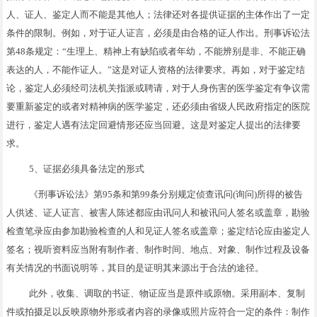
人、证人、鉴定人而不能是其他人；法律还对各提供证据的主体作出了一定
条件的限制。例如，对于证人证言，必须是由合格的证人作出。刑事诉讼法
第48条规定：“生理上、精神上有缺陷或者年幼，不能辨别是非、不能正确
表达的人，不能作证人。”这是对证人资格的法律要求。再如，对于鉴定结
论，鉴定人必须经司法机关指派或聘请，对于人身伤害的医学鉴定有争议需
要重新鉴定的或者对精神病的医学鉴定，还必须由省级人民政府指定的医院
进行，鉴定人遇有法定回避情形还应当回避。这是对鉴定人提出的法律要
求。
5、证据必须具备法定的形式
《刑事诉讼法》第95条和第99条分别规定侦查讯问(询问)所得的被告
人供述、证人证言、被害人陈述都应由讯问人和被讯问人签名或盖章，勘验
检查笔录应由参加勘验检查的人和见证人签名或盖章；鉴定结论应由鉴定人
签名；视听资料应当附有制作者、制作时间、地点、对象、制作过程及设备
有关情况的书面说明等，其目的是证明其来源出于合法的途径。
此外，收集、调取的书证、物证应当是原件或原物。采用副本、复制
件或拍摄足以反映原物外形或者内容的录像或照片应符合一定的条件：制作